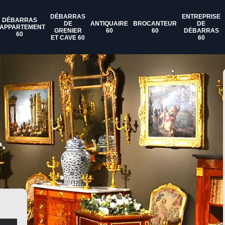
DÉBARRAS
ENTREPRISE
DÉBARRAS
DE
ANTIQUAIRE
BROCANTEUR
DE
'APPARTEMENT
GRENIER
60
60
DÉBARRAS
60
ET CAVE 60
60