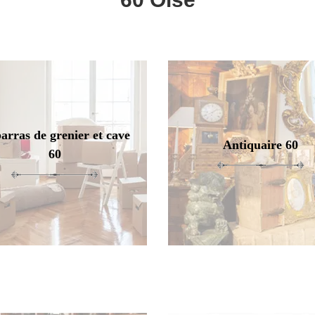
arras de grenier et cave
Antiquaire 60
60