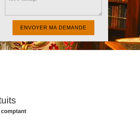
uits
u comptant