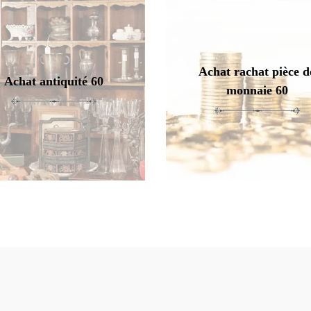
Achat rachat pièce d
Achat antiquité 60
monnaie 60