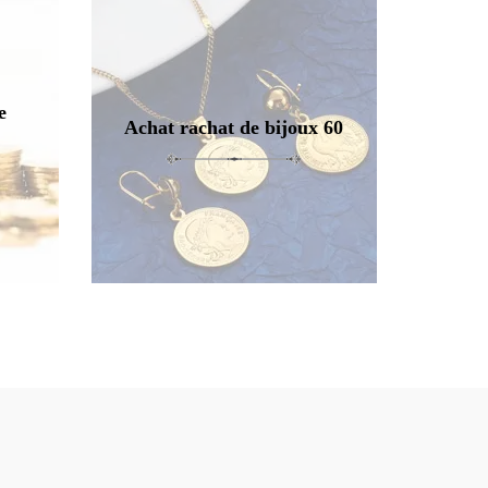
e
Achat rachat de bijoux 60