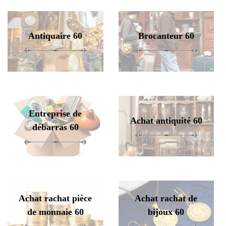
Antiquaire 60
Brocanteur 60
Entreprise de
Achat antiquité 60
débarras 60
Achat rachat pièce
Achat rachat de
de monnaie 60
bijoux 60