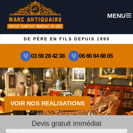
MENU
DE PÈRE EN FILS DEPUIS 1990
03 59 28 42 38
06 66 94 68 05
VOIR NOS REALISATIONS
Devis gratuit immédiat