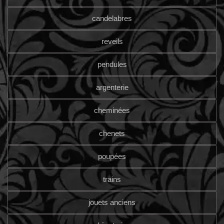
candelabres
reveils
pendules
argenterie
cheminées
chenets
poupées
trains
jouets anciens