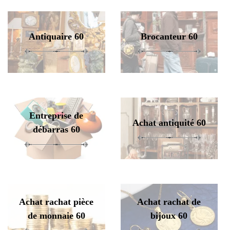
Antiquaire 60
Brocanteur 60
Entreprise de
Achat antiquité 60
débarras 60
Achat rachat pièce
Achat rachat de
de monnaie 60
bijoux 60