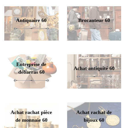
Antiquaire 60
Brocanteur 60
Entreprise de
Achat antiquité 60
débarras 60
Achat rachat pièce
Achat rachat de
de monnaie 60
bijoux 60