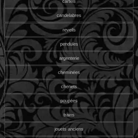
cartels
candelabres
reveils
pendules
argenterie
cheminées
chenets
poupées
trains
jouets anciens