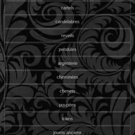
cartels
candelabres
reveils
pendules
argenterie
cheminées
chenets
poupées
trains
jouets anciens