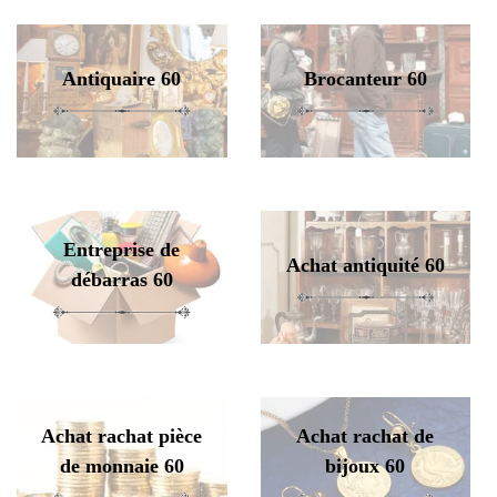
Antiquaire 60
Brocanteur 60
Entreprise de
Achat antiquité 60
débarras 60
Achat rachat pièce
Achat rachat de
de monnaie 60
bijoux 60