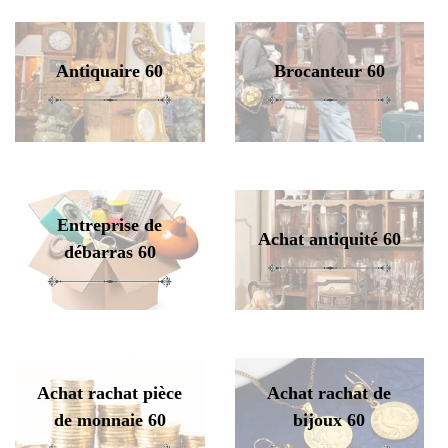
Antiquaire 60
Brocanteur 60
Entreprise de
Achat antiquité 60
débarras 60
Achat rachat pièce
Achat rachat de
de monnaie 60
bijoux 60