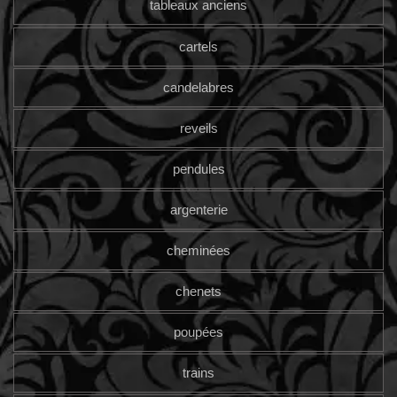
tableaux anciens
cartels
candelabres
reveils
pendules
argenterie
cheminées
chenets
poupées
trains