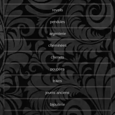
reveils
pendules
argenterie
cheminées
chenets
poupées
trains
jouets anciens
bijouterie