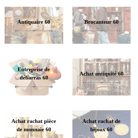
Antiquaire 60
Brocanteur 60
Entreprise de
Achat antiquité 60
débarras 60
Achat rachat pièce
Achat rachat de
de monnaie 60
bijoux 60