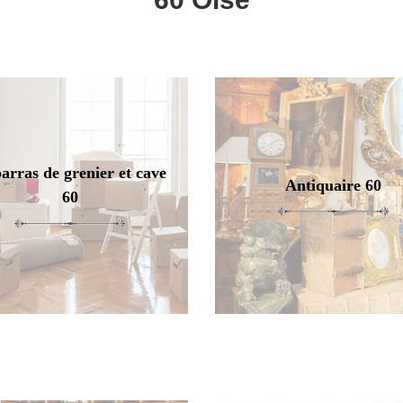
arras de grenier et cave
Antiquaire 60
60