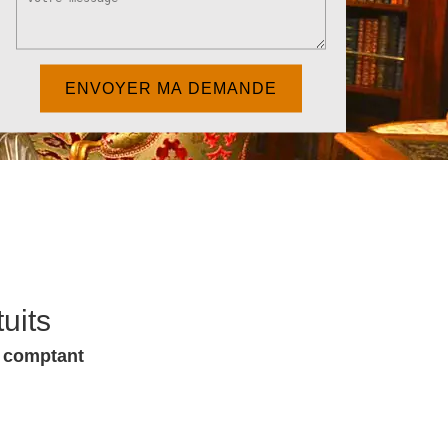
uits
u comptant