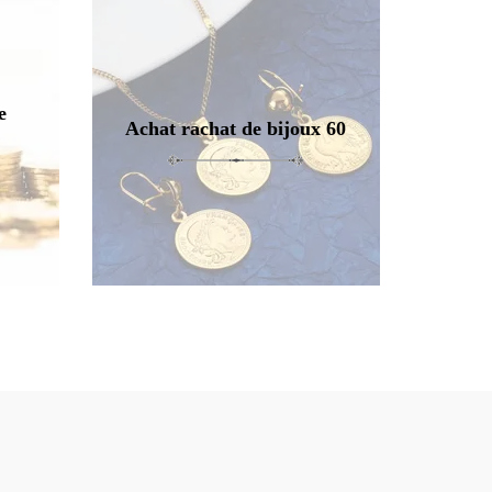
e
Achat rachat de bijoux 60