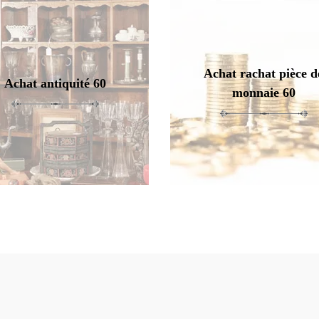
Achat rachat pièce d
Achat antiquité 60
monnaie 60