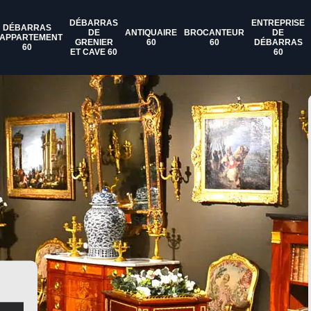
DÉBARRAS
ENTREPRISE
DÉBARRAS
DE
ANTIQUAIRE
BROCANTEUR
DE
'APPARTEMENT
GRENIER
60
60
DÉBARRAS
60
ET CAVE 60
60