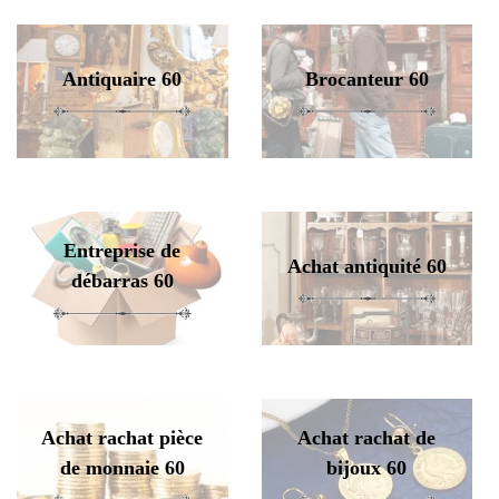
Antiquaire 60
Brocanteur 60
Entreprise de
Achat antiquité 60
débarras 60
Achat rachat pièce
Achat rachat de
de monnaie 60
bijoux 60