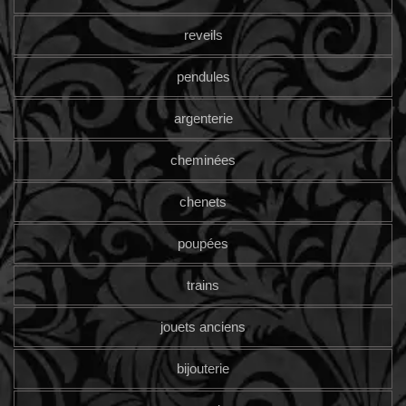
reveils
pendules
argenterie
cheminées
chenets
poupées
trains
jouets anciens
bijouterie