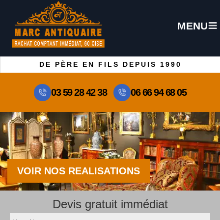
MENU
DE PÈRE EN FILS DEPUIS 1990
03 59 28 42 38
06 66 94 68 05
VOIR NOS REALISATIONS
Devis gratuit immédiat