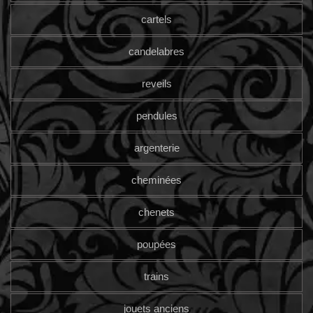
cartels
candelabres
reveils
pendules
argenterie
cheminées
chenets
poupées
trains
jouets anciens