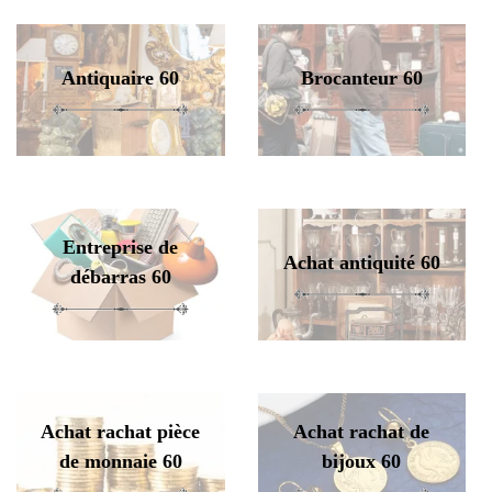
Antiquaire 60
Brocanteur 60
Entreprise de
Achat antiquité 60
débarras 60
Achat rachat pièce
Achat rachat de
de monnaie 60
bijoux 60