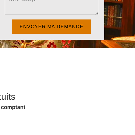
uits
u comptant