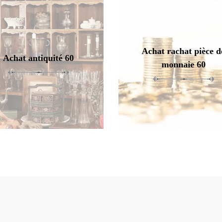
Achat rachat pièce d
Achat antiquité 60
monnaie 60