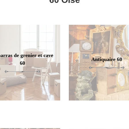
arras de grenier et cave
Antiquaire 60
60