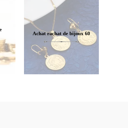
e
Achat rachat de bijoux 60