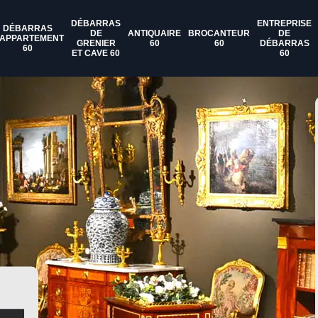
DÉBARRAS
ENTREPRISE
DÉBARRAS
DE
ANTIQUAIRE
BROCANTEUR
DE
'APPARTEMENT
GRENIER
60
60
DÉBARRAS
60
ET CAVE 60
60