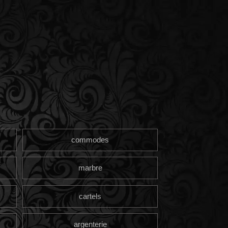
commodes
marbre
cartels
argenterie