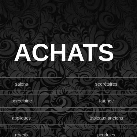
ACHATS
salons
secrétaires
porcelaine
faïence
appliques
tableaux anciens
reveils
pendules