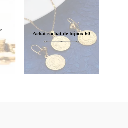
e
Achat rachat de bijoux 60