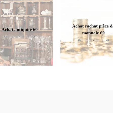
Achat rachat pièce d
Achat antiquité 60
monnaie 60