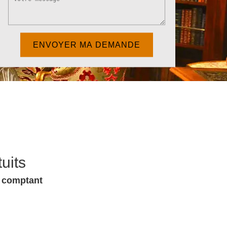
uits
u comptant