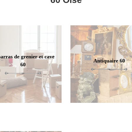
arras de grenier et cave
Antiquaire 60
60