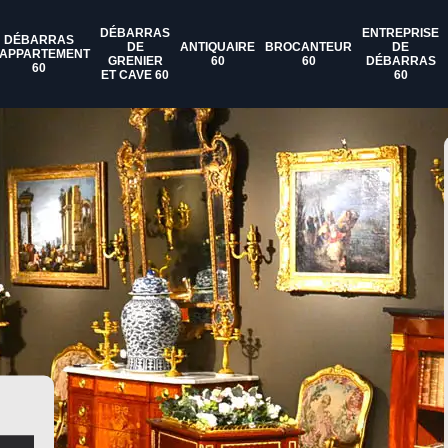
DÉBARRAS
ENTREPRISE
DÉBARRAS
DE
ANTIQUAIRE
BROCANTEUR
DE
'APPARTEMENT
GRENIER
60
60
DÉBARRAS
60
ET CAVE 60
60