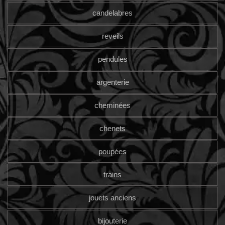
candelabres
reveils
pendules
argenterie
cheminées
chenets
poupées
trains
jouets anciens
bijouterie