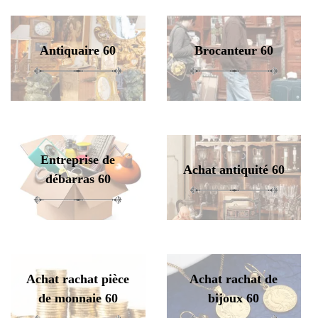
Antiquaire 60
Brocanteur 60
Entreprise de
Achat antiquité 60
débarras 60
Achat rachat pièce
Achat rachat de
de monnaie 60
bijoux 60