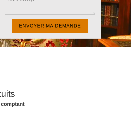
uits
u comptant