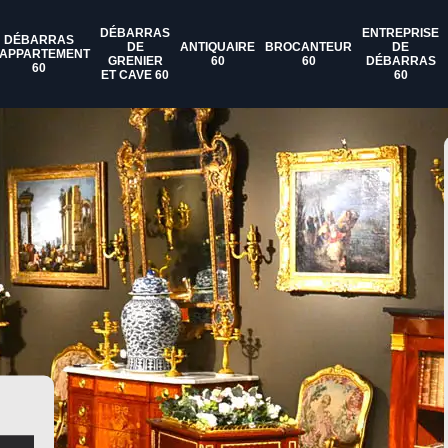
DÉBARRAS
ENTREPRISE
DÉBARRAS
DE
ANTIQUAIRE
BROCANTEUR
DE
'APPARTEMENT
GRENIER
60
60
DÉBARRAS
60
ET CAVE 60
60