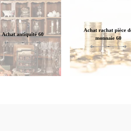
Achat rachat pièce d
Achat antiquité 60
monnaie 60