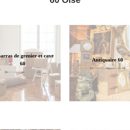
arras de grenier et cave
Antiquaire 60
60