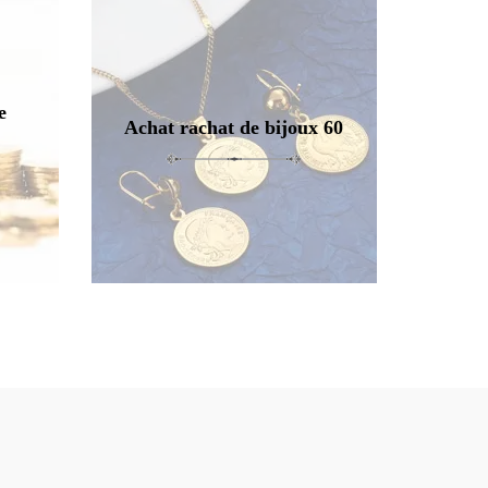
e
Achat rachat de bijoux 60