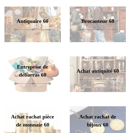
Antiquaire 60
Brocanteur 60
Entreprise de
Achat antiquité 60
débarras 60
Achat rachat pièce
Achat rachat de
de monnaie 60
bijoux 60