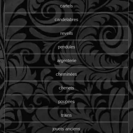
cartels
candelabres
reveils
pendules
argenterie
cheminées
chenets
poupées
trains
jouets anciens