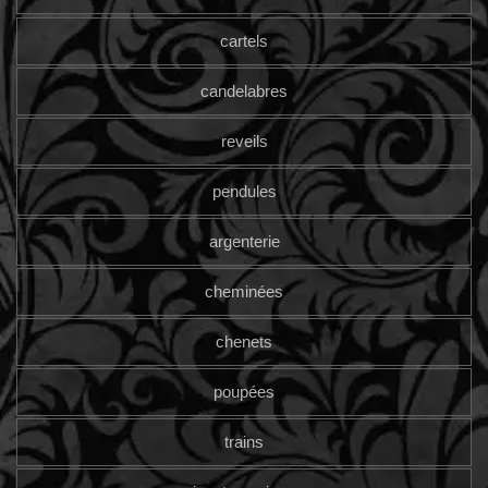
cartels
candelabres
reveils
pendules
argenterie
cheminées
chenets
poupées
trains