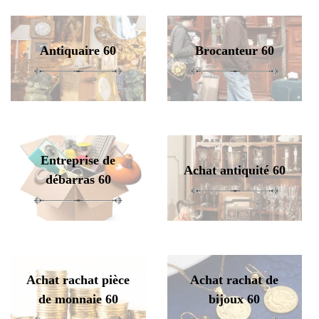
Antiquaire 60
Brocanteur 60
Entreprise de
Achat antiquité 60
débarras 60
Achat rachat pièce
Achat rachat de
de monnaie 60
bijoux 60