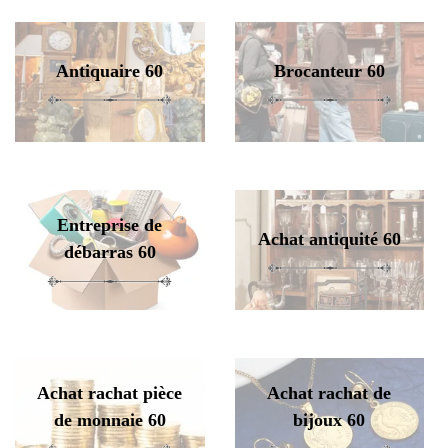
Antiquaire 60
Brocanteur 60
Entreprise de
Achat antiquité 60
débarras 60
Achat rachat pièce
Achat rachat de
de monnaie 60
bijoux 60