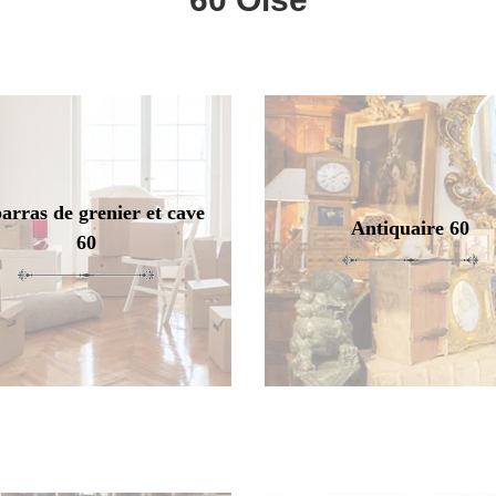
arras de grenier et cave
Antiquaire 60
60