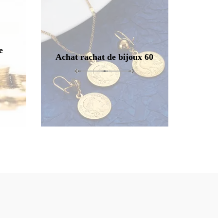
e
Achat rachat de bijoux 60