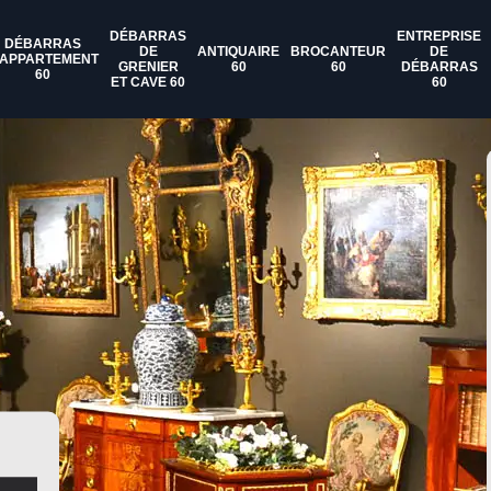
DÉBARRAS
ENTREPRISE
DÉBARRAS
DE
ANTIQUAIRE
BROCANTEUR
DE
'APPARTEMENT
GRENIER
60
60
DÉBARRAS
60
ET CAVE 60
60