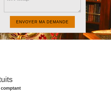
uits
u comptant