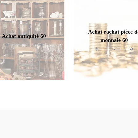
Achat rachat pièce d
Achat antiquité 60
monnaie 60