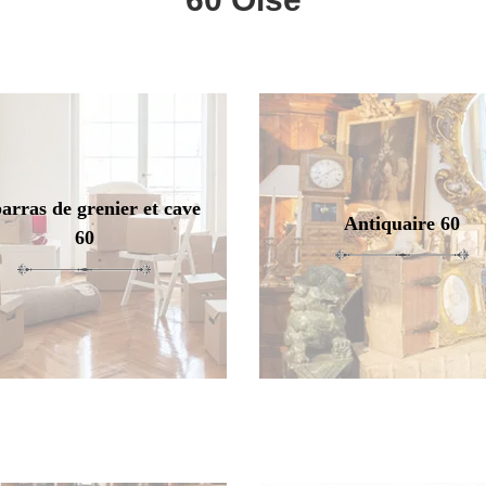
arras de grenier et cave
Antiquaire 60
60