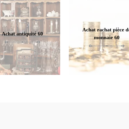
Achat rachat pièce d
Achat antiquité 60
monnaie 60