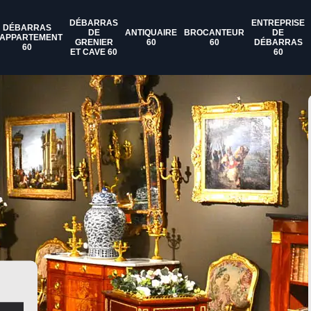
DÉBARRAS
ENTREPRISE
DÉBARRAS
DE
ANTIQUAIRE
BROCANTEUR
DE
'APPARTEMENT
GRENIER
60
60
DÉBARRAS
60
ET CAVE 60
60