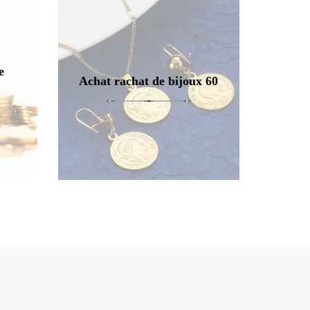
e
Achat rachat de bijoux 60