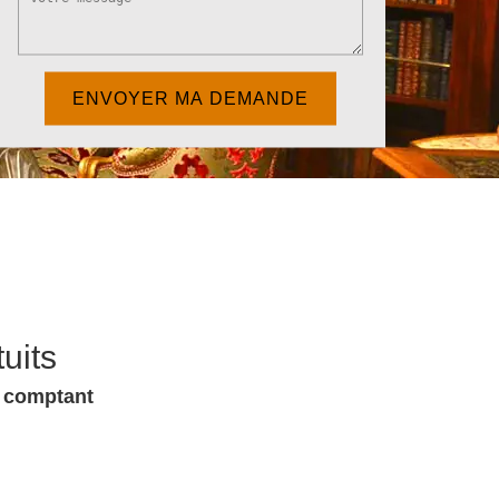
uits
u comptant