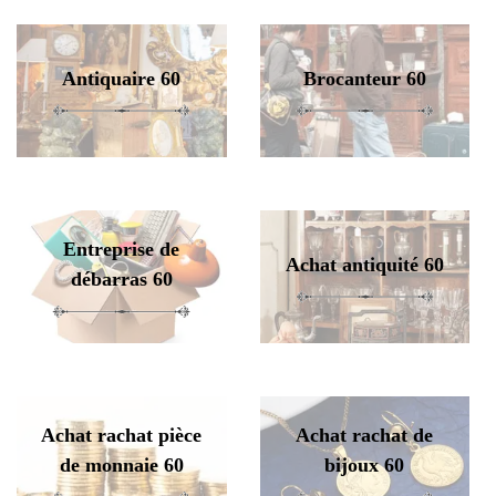
Antiquaire 60
Brocanteur 60
Entreprise de
Achat antiquité 60
débarras 60
Achat rachat pièce
Achat rachat de
de monnaie 60
bijoux 60