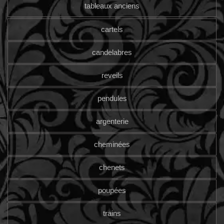
tableaux anciens
cartels
candelabres
reveils
pendules
argenterie
cheminées
chenets
poupées
trains