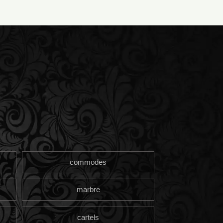
commodes
marbre
cartels