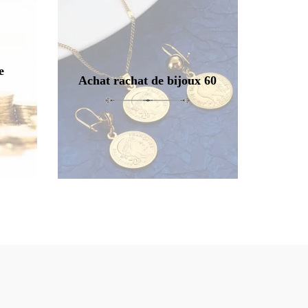
e
Achat rachat de bijoux 60