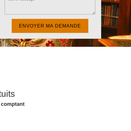
uits
u comptant