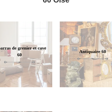
arras de grenier et cave
Antiquaire 60
60