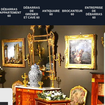
DÉBARRAS
ENTREPRISE
DÉBARRAS
DE
ANTIQUAIRE
BROCANTEUR
DE
'APPARTEMENT
GRENIER
60
60
DÉBARRAS
60
ET CAVE 60
60