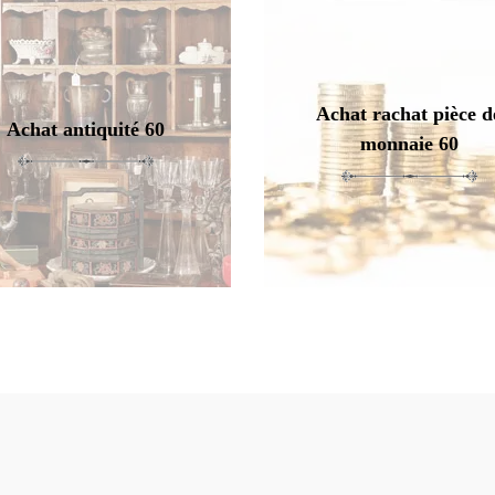
Achat rachat pièce d
Achat antiquité 60
monnaie 60