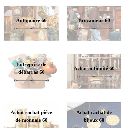
Antiquaire 60
Brocanteur 60
Entreprise de
Achat antiquité 60
débarras 60
Achat rachat pièce
Achat rachat de
de monnaie 60
bijoux 60