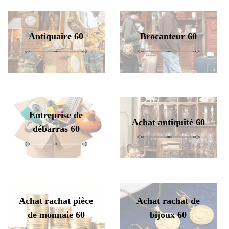
Antiquaire 60
Brocanteur 60
Entreprise de
Achat antiquité 60
débarras 60
Achat rachat pièce
Achat rachat de
de monnaie 60
bijoux 60