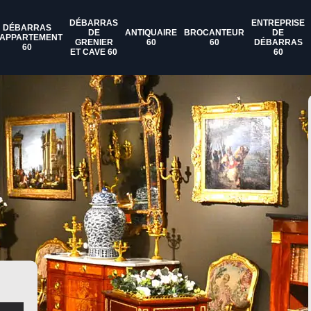
DÉBARRAS
ENTREPRISE
DÉBARRAS
DE
ANTIQUAIRE
BROCANTEUR
DE
'APPARTEMENT
GRENIER
60
60
DÉBARRAS
60
ET CAVE 60
60