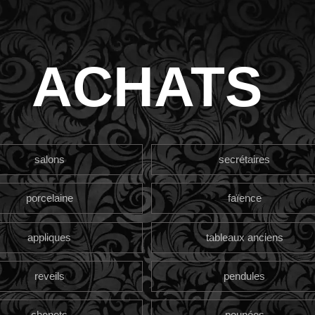
ACHATS
salons
secrétaires
porcelaine
faïence
appliques
tableaux anciens
reveils
pendules
chenets
poupées