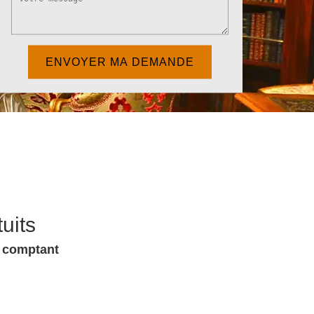
uits
u comptant