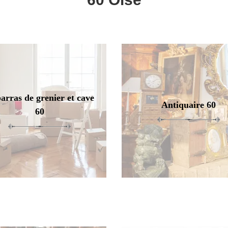
arras de grenier et cave
Antiquaire 60
60