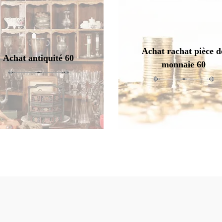
Achat rachat pièce d
Achat antiquité 60
monnaie 60