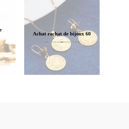
e
Achat rachat de bijoux 60