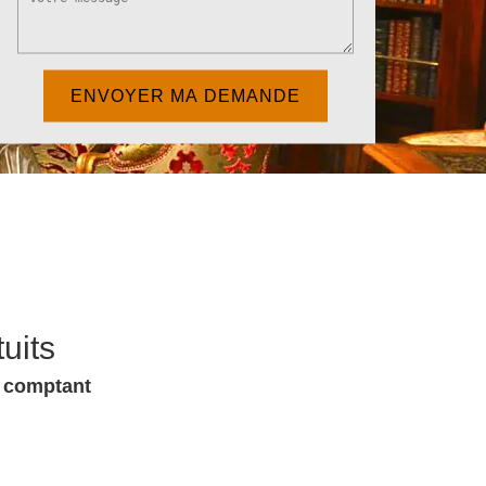
uits
u comptant