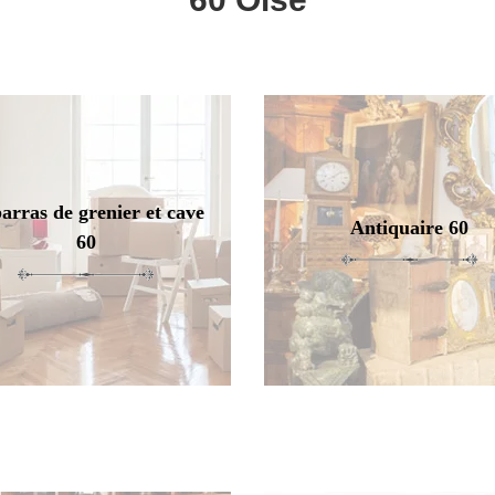
arras de grenier et cave
Antiquaire 60
60