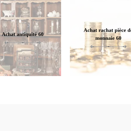
Achat rachat pièce d
Achat antiquité 60
monnaie 60