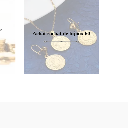
e
Achat rachat de bijoux 60