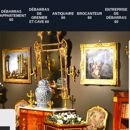
DÉBARRAS
ENTREPRISE
DÉBARRAS
DE
ANTIQUAIRE
BROCANTEUR
DE
'APPARTEMENT
GRENIER
60
60
DÉBARRAS
60
ET CAVE 60
60