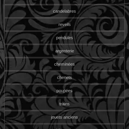
candelabres
reveils
pendules
argenterie
cheminées
chenets
poupées
trains
jouets anciens