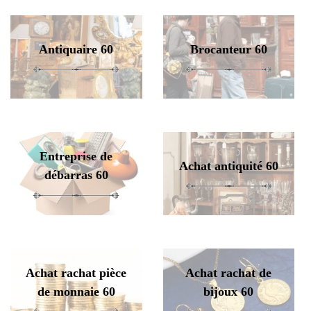
Antiquaire 60
Brocanteur 60
Entreprise de
Achat antiquité 60
débarras 60
Achat rachat pièce
Achat rachat de
de monnaie 60
bijoux 60