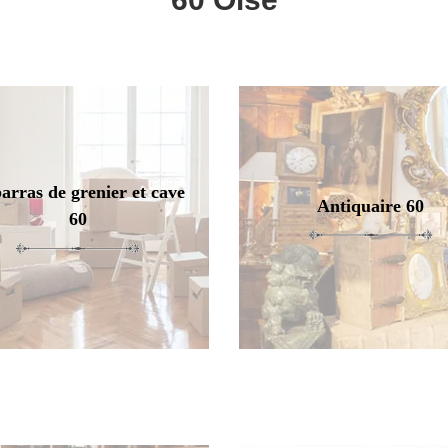
arras de grenier et cave
Antiquaire 60
60