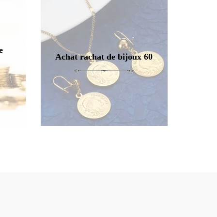
e
Achat rachat de bijoux 60