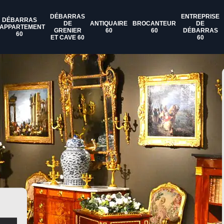
DÉBARRAS
ENTREPRISE
DÉBARRAS
DE
ANTIQUAIRE
BROCANTEUR
DE
'APPARTEMENT
GRENIER
60
60
DÉBARRAS
60
ET CAVE 60
60