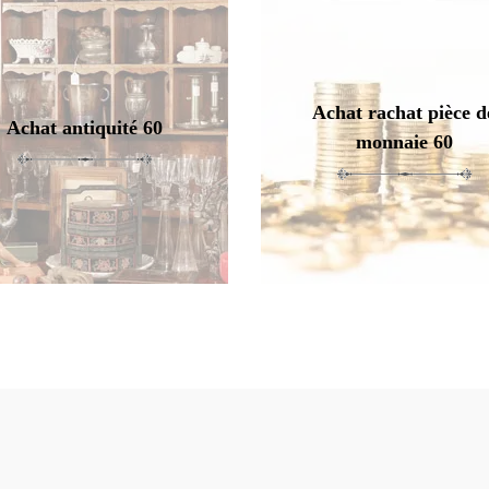
Achat rachat pièce d
Achat antiquité 60
monnaie 60