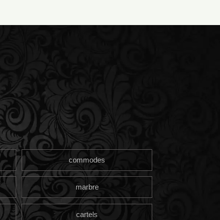
commodes
marbre
cartels