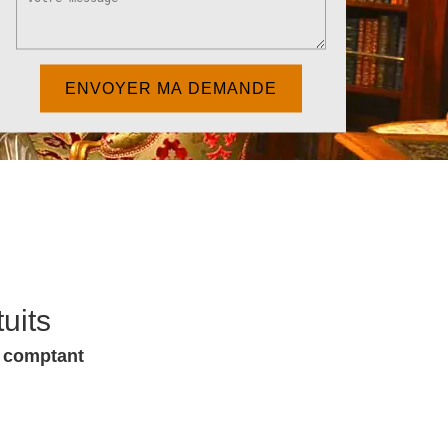
uits
u comptant