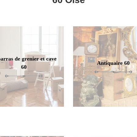
arras de grenier et cave
Antiquaire 60
60