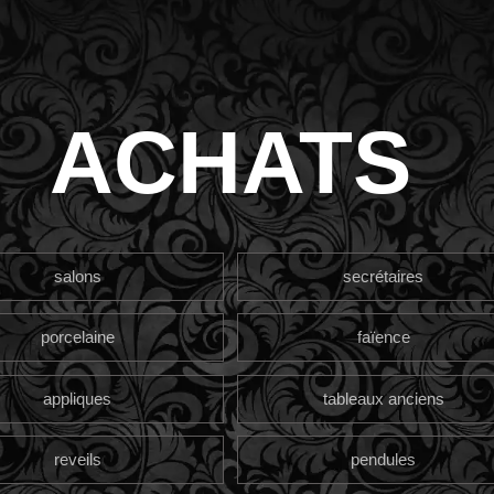
ACHATS
salons
secrétaires
porcelaine
faïence
appliques
tableaux anciens
reveils
pendules