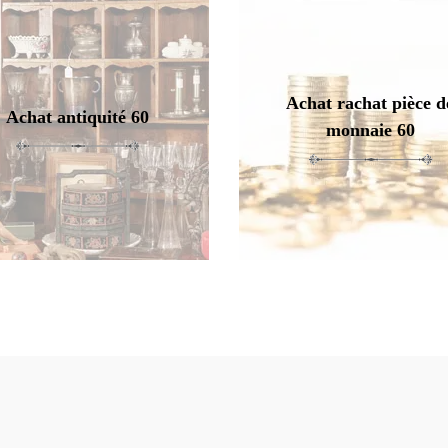
Achat rachat pièce d
Achat antiquité 60
monnaie 60