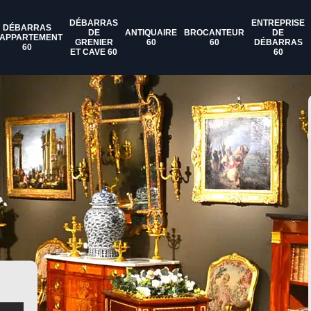
DÉBARRAS
ENTREPRISE
DÉBARRAS
DE
ANTIQUAIRE
BROCANTEUR
DE
'APPARTEMENT
GRENIER
60
60
DÉBARRAS
60
ET CAVE 60
60