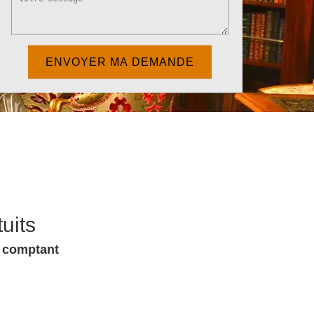
uits
u comptant