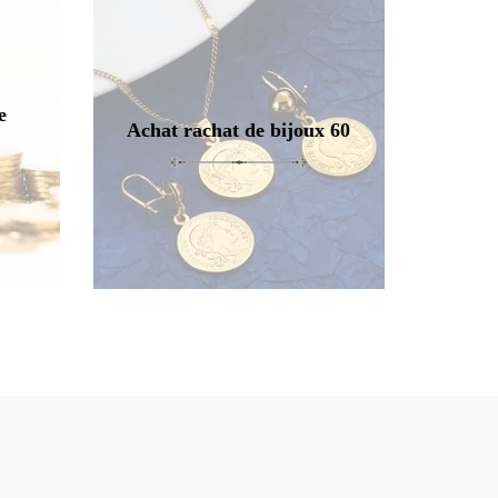
e
Achat rachat de bijoux 60