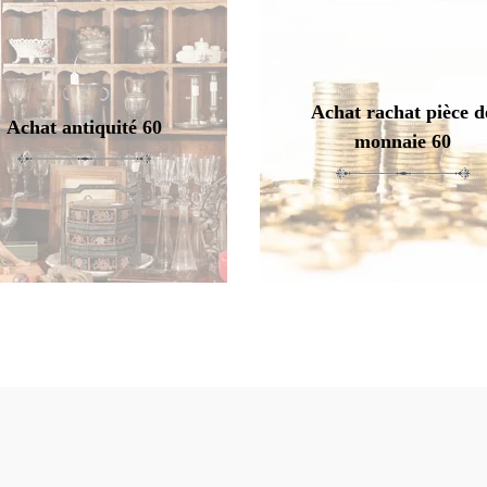
Achat rachat pièce d
Achat antiquité 60
monnaie 60