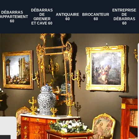
DÉBARRAS
ENTREPRISE
DÉBARRAS
DE
ANTIQUAIRE
BROCANTEUR
DE
'APPARTEMENT
GRENIER
60
60
DÉBARRAS
60
ET CAVE 60
60