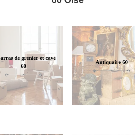
arras de grenier et cave
Antiquaire 60
60