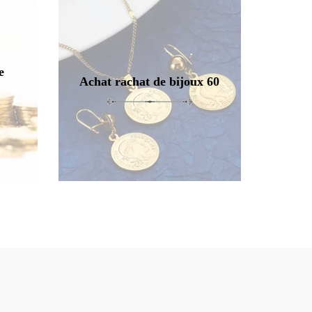
e
Achat rachat de bijoux 60