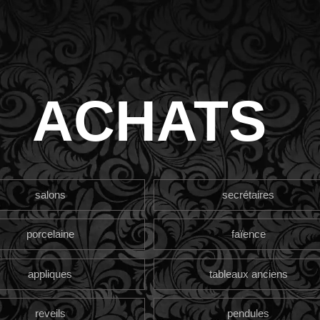
ACHATS
salons
secrétaires
porcelaine
faïence
appliques
tableaux anciens
reveils
pendules