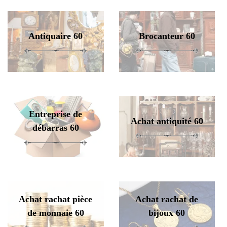
Antiquaire 60
Brocanteur 60
Entreprise de
Achat antiquité 60
débarras 60
Achat rachat pièce
Achat rachat de
de monnaie 60
bijoux 60