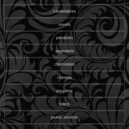
candelabres
reveils
pendules
argenterie
cheminées
chenets
poupées
trains
jouets anciens