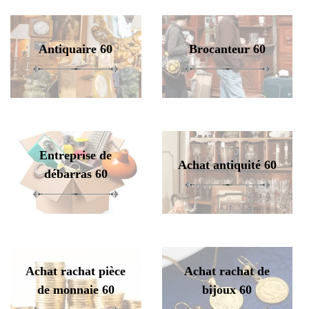
Antiquaire 60
Brocanteur 60
Entreprise de
Achat antiquité 60
débarras 60
Achat rachat pièce
Achat rachat de
de monnaie 60
bijoux 60