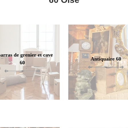
arras de grenier et cave
Antiquaire 60
60