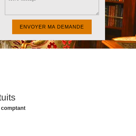
uits
u comptant