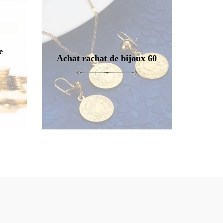
e
Achat rachat de bijoux 60