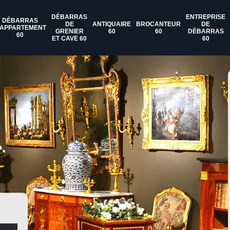
DÉBARRAS
ENTREPRISE
DÉBARRAS
DE
ANTIQUAIRE
BROCANTEUR
DE
'APPARTEMENT
GRENIER
60
60
DÉBARRAS
60
ET CAVE 60
60