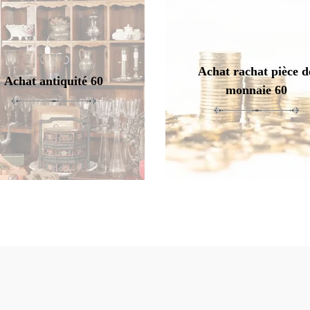
Achat rachat pièce d
Achat antiquité 60
monnaie 60