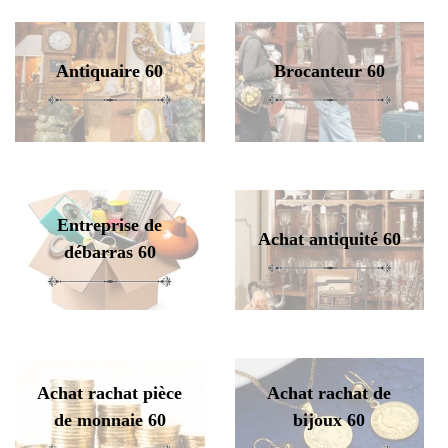
Antiquaire 60
Brocanteur 60
Entreprise de
Achat antiquité 60
débarras 60
Achat rachat pièce
Achat rachat de
de monnaie 60
bijoux 60