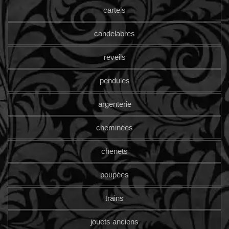
cartels
candelabres
reveils
pendules
argenterie
cheminées
chenets
poupées
trains
jouets anciens