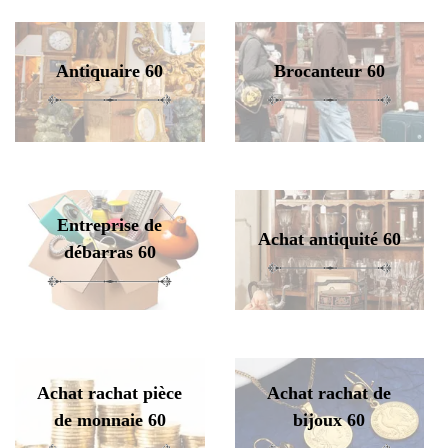
Antiquaire 60
Brocanteur 60
Entreprise de
Achat antiquité 60
débarras 60
Achat rachat pièce
Achat rachat de
de monnaie 60
bijoux 60