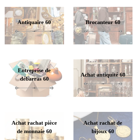
Antiquaire 60
Brocanteur 60
Entreprise de
Achat antiquité 60
débarras 60
Achat rachat pièce
Achat rachat de
de monnaie 60
bijoux 60