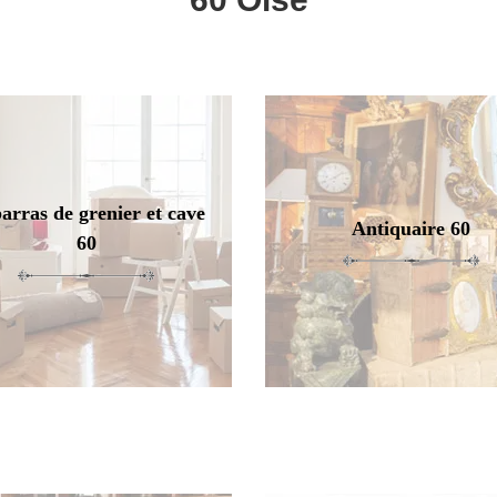
arras de grenier et cave
Antiquaire 60
60