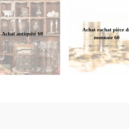
Achat rachat pièce d
Achat antiquité 60
monnaie 60