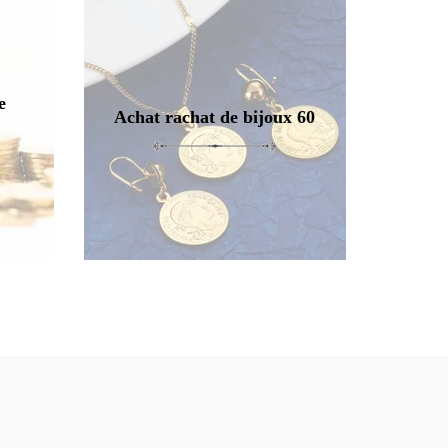
e
Achat rachat de bijoux 60