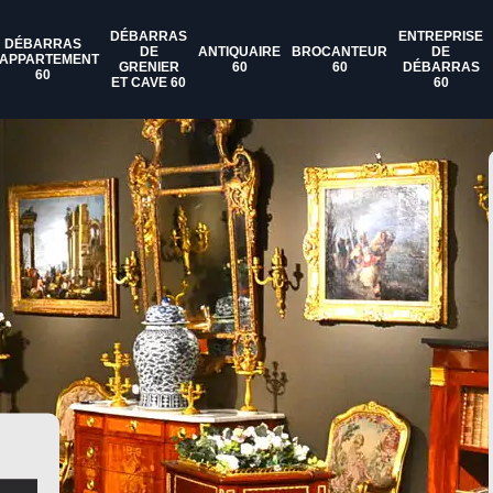
DÉBARRAS
ENTREPRISE
DÉBARRAS
DE
ANTIQUAIRE
BROCANTEUR
DE
'APPARTEMENT
GRENIER
60
60
DÉBARRAS
60
ET CAVE 60
60