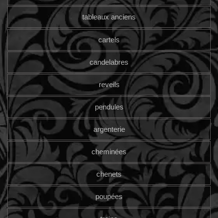
tableaux anciens
cartels
candelabres
reveils
pendules
argenterie
cheminées
chenets
poupées