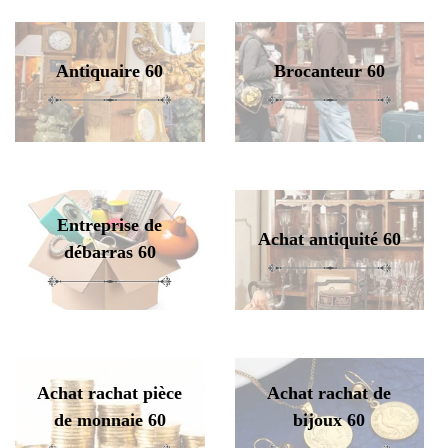
Antiquaire 60
Brocanteur 60
Entreprise de
Achat antiquité 60
débarras 60
Achat rachat pièce
Achat rachat de
de monnaie 60
bijoux 60