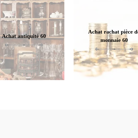
Achat rachat pièce d
Achat antiquité 60
monnaie 60