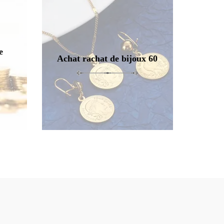
e
Achat rachat de bijoux 60