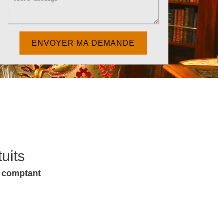
uits
u comptant