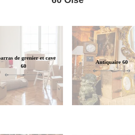
arras de grenier et cave
Antiquaire 60
60