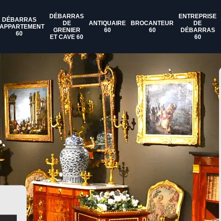
DÉBARRAS
ENTREPRISE
DÉBARRAS
DE
ANTIQUAIRE
BROCANTEUR
DE
'APPARTEMENT
GRENIER
60
60
DÉBARRAS
60
ET CAVE 60
60