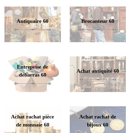
Antiquaire 60
Brocanteur 60
Entreprise de
Achat antiquité 60
débarras 60
Achat rachat pièce
Achat rachat de
de monnaie 60
bijoux 60