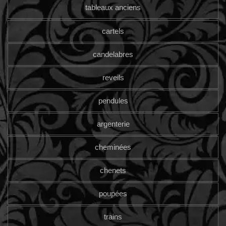
tableaux anciens
cartels
candelabres
reveils
pendules
argenterie
cheminées
chenets
poupées
trains