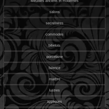
Meubles anciens et modernes
salons
secrétaires
commodes
bibelots
porcelaine
faïence
marbre
lustres
appliques