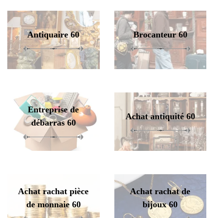
Antiquaire 60
Brocanteur 60
Entreprise de
Achat antiquité 60
débarras 60
Achat rachat pièce
Achat rachat de
de monnaie 60
bijoux 60