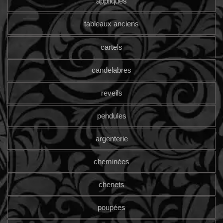
appliques
tableaux anciens
cartels
candelabres
reveils
pendules
argenterie
cheminées
chenets
poupées