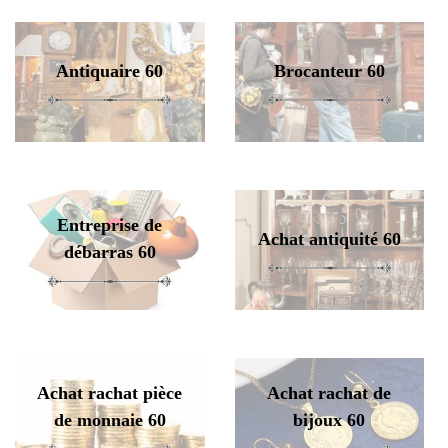
Antiquaire 60
Brocanteur 60
Entreprise de
Achat antiquité 60
débarras 60
Achat rachat pièce
Achat rachat de
de monnaie 60
bijoux 60