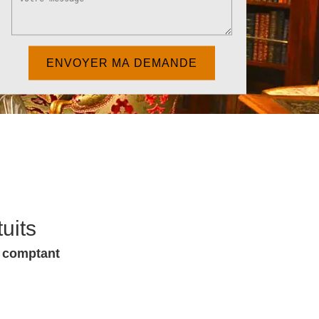
uits
u comptant