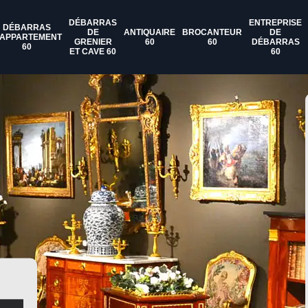
DÉBARRAS
ENTREPRISE
DÉBARRAS
DE
ANTIQUAIRE
BROCANTEUR
DE
'APPARTEMENT
GRENIER
60
60
DÉBARRAS
60
ET CAVE 60
60