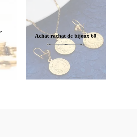
e
Achat rachat de bijoux 60