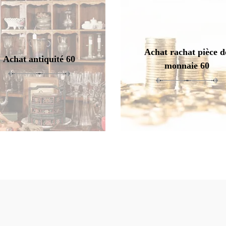
Achat rachat pièce d
Achat antiquité 60
monnaie 60