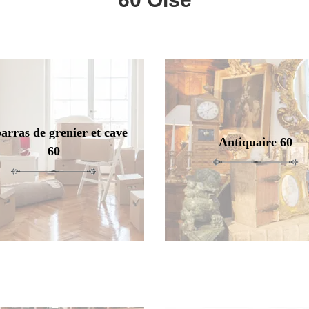
arras de grenier et cave
Antiquaire 60
60