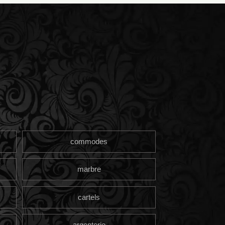
commodes
marbre
cartels
argenterie