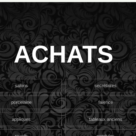
ACHATS
salons
secrétaires
porcelaine
faïence
appliques
tableaux anciens
reveils
pendules