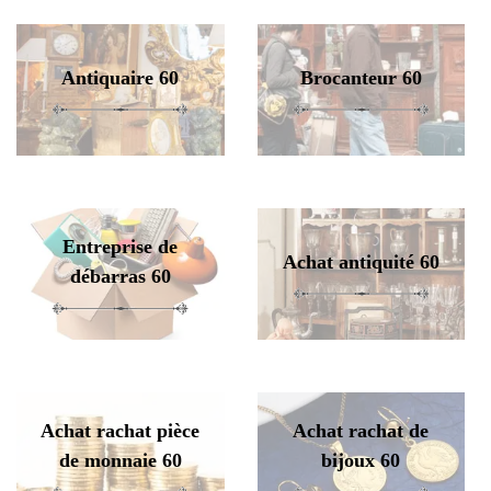
Antiquaire 60
Brocanteur 60
Entreprise de
Achat antiquité 60
débarras 60
Achat rachat pièce
Achat rachat de
de monnaie 60
bijoux 60