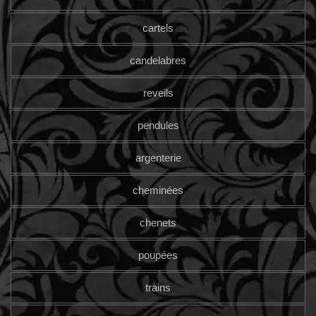
cartels
candelabres
reveils
pendules
argenterie
cheminées
chenets
poupées
trains