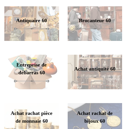
Antiquaire 60
Brocanteur 60
Entreprise de
Achat antiquité 60
débarras 60
Achat rachat pièce
Achat rachat de
de monnaie 60
bijoux 60