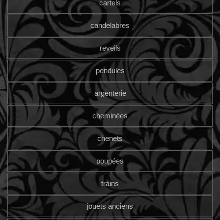
cartels
candelabres
reveils
pendules
argenterie
cheminées
chenets
poupées
trains
jouets anciens