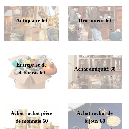
Antiquaire 60
Brocanteur 60
Entreprise de
Achat antiquité 60
débarras 60
Achat rachat pièce
Achat rachat de
de monnaie 60
bijoux 60