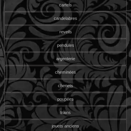
cartels
candelabres
reveils
pendules
argenterie
cheminées
chenets
poupées
trains
jouets anciens