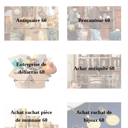
Antiquaire 60
Brocanteur 60
Entreprise de
Achat antiquité 60
débarras 60
Achat rachat pièce
Achat rachat de
de monnaie 60
bijoux 60