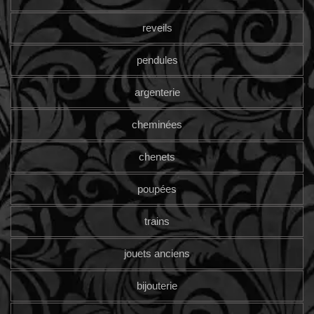
reveils
pendules
argenterie
cheminées
chenets
poupées
trains
jouets anciens
bijouterie