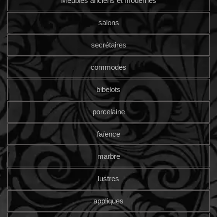
Meubles anciens et modernes
salons
secrétaires
commodes
bibelots
porcelaine
faïence
marbre
lustres
appliques