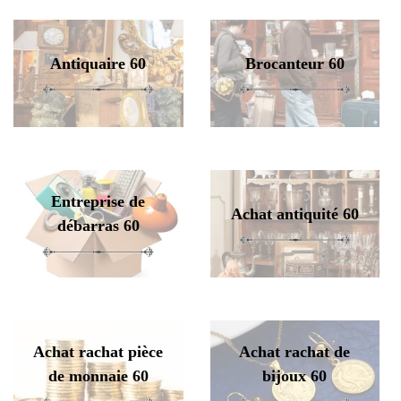
Antiquaire 60
Brocanteur 60
Entreprise de
Achat antiquité 60
débarras 60
Achat rachat pièce
Achat rachat de
de monnaie 60
bijoux 60