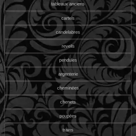
tableaux anciens
cartels
candelabres
reveils
pendules
argenterie
cheminées
chenets
poupées
trains