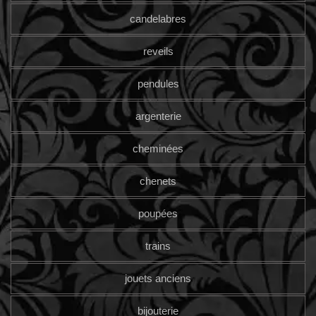
candelabres
reveils
pendules
argenterie
cheminées
chenets
poupées
trains
jouets anciens
bijouterie