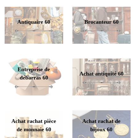
Antiquaire 60
Brocanteur 60
Entreprise de
Achat antiquité 60
débarras 60
Achat rachat pièce
Achat rachat de
de monnaie 60
bijoux 60