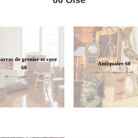
arras de grenier et cave
Antiquaire 60
60