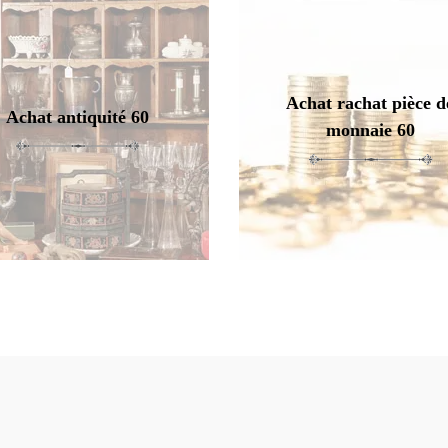
Achat rachat pièce d
Achat antiquité 60
monnaie 60