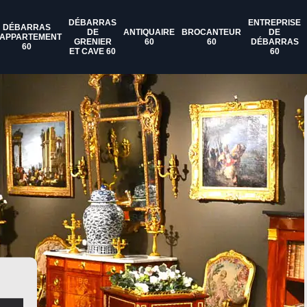
DÉBARRAS
ENTREPRISE
DÉBARRAS
DE
ANTIQUAIRE
BROCANTEUR
DE
'APPARTEMENT
GRENIER
60
60
DÉBARRAS
60
ET CAVE 60
60