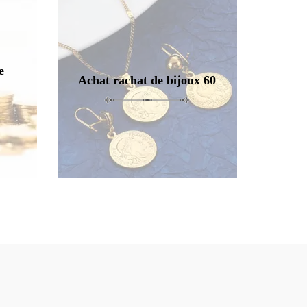
e
Achat rachat de bijoux 60