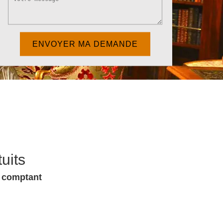
uits
u comptant