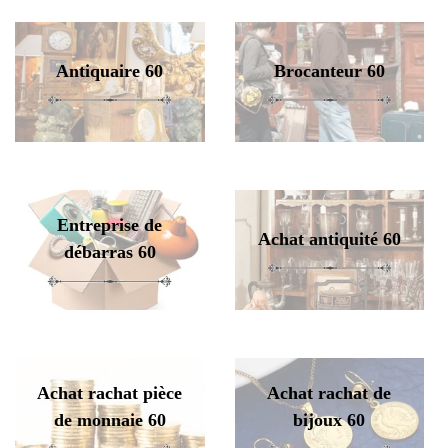
Antiquaire 60
Brocanteur 60
Entreprise de
Achat antiquité 60
débarras 60
Achat rachat pièce
Achat rachat de
de monnaie 60
bijoux 60