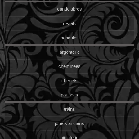
candelabres
reveils
pendules
argenterie
cheminées
chenets
poupées
trains
jouets anciens
bijouterie